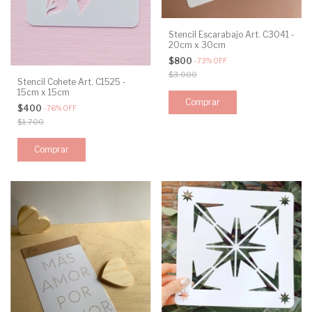
Stencil Escarabajo Art. C3041 -
20cm x 30cm
$800
-
73
%
OFF
$3.000
Stencil Cohete Art. C1525 -
15cm x 15cm
$400
-
76
%
OFF
$1.700