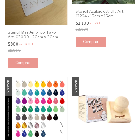
Stencil Azulejo estrella Art.
C1264 - 15cm x 15cm
$1.100
-
58
%
OFF
$2.600
Stencil Mas Amor por Favor
Art. C3000 - 20cm x 30cm
$800
-
73
%
OFF
$2.950
Sin stock
Sin stock