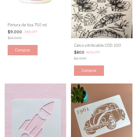
Pintura de tiza 750 ml
$9.000
-
36
%
OFF
$14.000
Calco vitrificable COD. 100
Comprar
$800
-
60
%
OFF
$2.000
Comprar