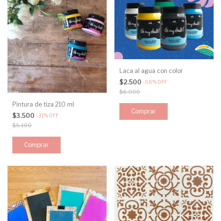
Laca al agua con color
$2.500
-
58
%
OFF
$6.000
Pintura de tiza 210 ml
Comprar
$3.500
-
31
%
OFF
$5.100
Comprar