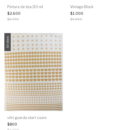
Pintura de tiza 110 ml
Vintage Block
$2.600
$1.000
$3.700
$4.850
Sin stock
vitri guarda start cuore
$800