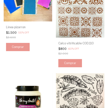
Linea pizarron
$1.500
-
58
%
OFF
$3.600
Calco vitrificable COD.110
Comprar
$800
-
60
%
OFF
$2.000
Comprar