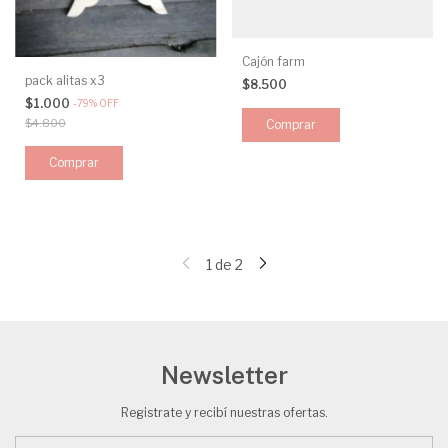
Cajón farm
pack alitas x3
$8.500
$1.000
-
79
%
OFF
$4.800
1
de
2
Newsletter
Registrate y recibí nuestras ofertas.