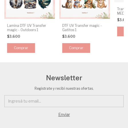
Transf
MEDIA
$3.6
Lamina DTF UV Transfer
DTF UV Transfer magic -
magic - Outdoors 1
Gatitos 1
$3.600
$3.600
Newsletter
Registrate y recibí nuestras ofertas.