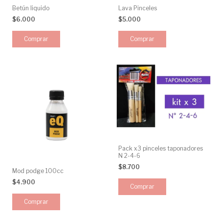
Betún liquido
Lava Pinceles
$6.000
$5.000
Pack x3 pinceles taponadores
N 2-4-6
$8.700
Mod podge 100cc
$4.900