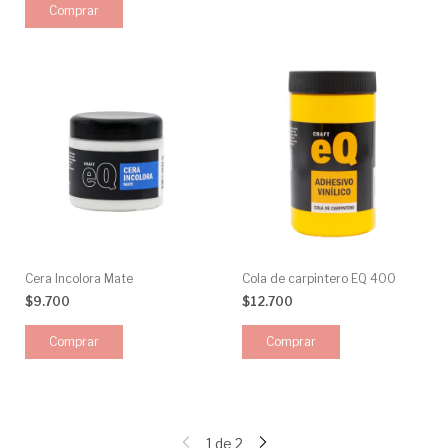
Comprar
Cera Incolora Mate
Cola de carpintero EQ 400
$9.700
$12.700
1
de
2